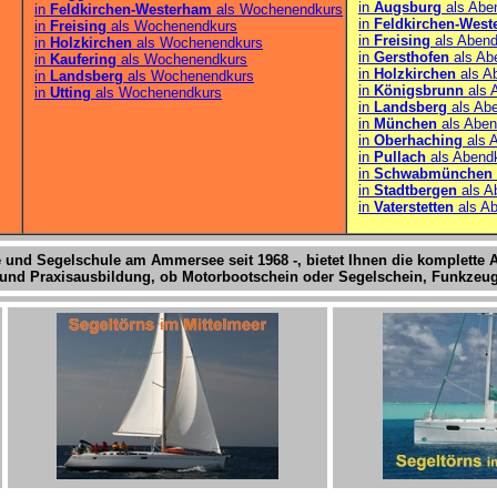
in
Augsburg
als Abe
in
Feldkirchen-Westerham
als Wochenendkurs
in
Feldkirchen-Wes
in
Freising
als Wochenendkurs
in
Freising
als Abend
in
Holzkirchen
als Wochenendkurs
in
Gersthofen
als Ab
in
Kaufering
als Wochenendkurs
in
Holzkirchen
als A
in
Landsberg
als Wochenendkurs
in
Königsbrunn
als 
in
Utting
als Wochenendkurs
in
Landsberg
als Ab
in
München
als Aben
in
Oberhaching
als 
in
Pullach
als Abend
in
Schwabmünchen
in
Stadtbergen
als A
in
Vaterstetten
als A
 und Segelschule am Ammersee seit 1968 -, bietet Ihnen die komplette 
e- und Praxisausbildung, ob Motorbootschein oder Segelschein, Funkzeugn