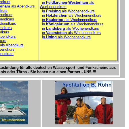
ndkurs
in
Feldkirchen-Westerham
als
terham
als Abendkurs
Wochenendkurs
kurs
in
Freising
als Wochenendkurs
endkurs
in
Holzkirchen
als Wochenendkurs
bendkurs
in
Kaufering
als Wochenendkurs
Abendkurs
in
Königsbrunn
als Wochenendkurs
endkurs
in
Landsberg
als Wochenendkurs
dkurs
in
Vaterstetten
als Wochenendkurs
Abendkurs
in
Utting
als Wochenendkurs
kurs
als Abendkurs
bendkurs
bendkurs
Ausbildung für alle deutschen Wassersport- und Funkscheine aus
is oder Törns - Sie haben nur einen Partner - UNS !!!