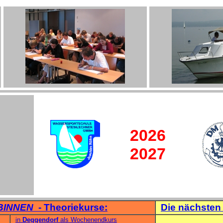
2026
2027
INNEN
- Theoriekurse:
Die nächsten 
in
Deggendorf
als Wochenendkurs