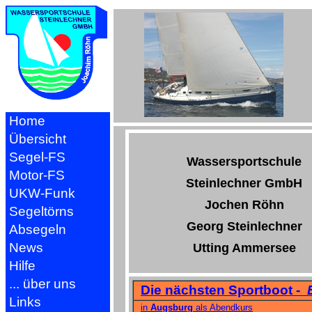
Home
Übersicht
Segel-FS
Wassersportschule
Motor-FS
Steinlechner GmbH
UKW-Funk
Jochen Röhn
Segeltörns
Georg Steinlechner
Absegeln
News
Utting Ammersee
Hilfe
... über uns
Die nächsten Sportboot -
B
Links
in
Augsburg
als Abendkurs