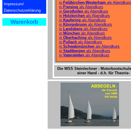
in
Feldkirchen-Westerham
als Abendkurs
Impressum/
in
Freising
als Abendkurs
Datenschutzerklärung
in
Gersthofen
als Abendkurs
in
Holzkirchen
als Abendkurs
in
Kaufering
als Abendkurs
Warenkorb
in
Königsbrunn
als Abendkurs
in
Landsberg
als Abendkurs
in
München
als Abendkurs
in
Oberhaching
als Abendkurs
in
Pullach
als Abendkurs
in
Schwabmünchen
als Abendkurs
in
Stadtbergen
als Abendkurs
in
Vaterstetten
als Abendkurs
Die WSS Steinlechner - Motorbootschule
einer Hand - d.h. für Theori