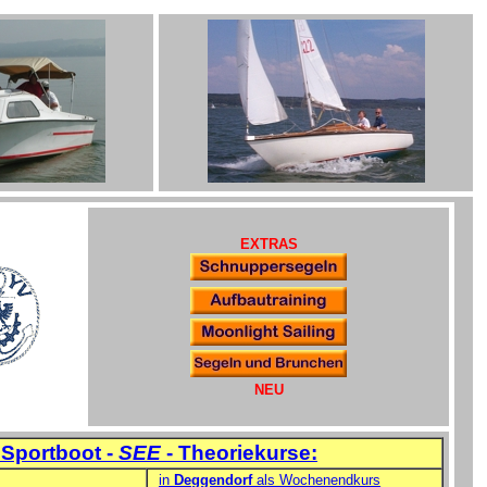
EXTRAS
NEU
Sportboot -
SEE
- Theoriekurse:
in
Deggendorf
als Wochenendkurs